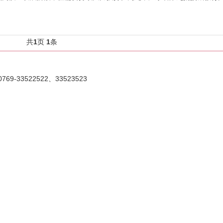
，立足林芝教育实际，集中力量在教育精准帮扶上发力，有效弥补乡村师资
弱项，助力林芝教育脱贫攻坚。大支教，补短板，为乡村教育发展...
共
1
页
1
条
33522522、33523523